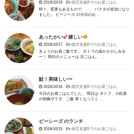
2019/10/18
-
就労支援Bでのお昼ごはん
時々、変更もあるもので、、、 パスタが追加になり
ました。 ピーシーズ の今日のお ...
あったかい
嬉しい
2019/10/17
-
就労支援Bでのお昼ごはん
きょうのお昼ご飯です。 ポトフの温かさがしみる
ー！ 明日のメニューは 豆ごはん、 ...
鮭！美味しい〜
2019/10/16
-
就労支援Bでのお昼ごはん
今日のお昼ごはんでした。 明日は ポトフ、小松菜
の胡麻サラダ、ご飯 寒くなってく ...
ピーシーズ のランチ
2019/10/15
-
就労支援Bでのお昼ごはん