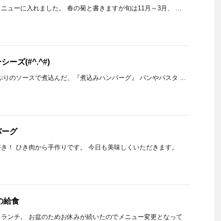
ューに入れました。 春の菊と書きますが旬は11月～3月、 ...
ズ(#^.^#)
ぷりのソースで煮込んだ、『煮込みハンバーグ』 パンやパスタ ...
バーグ
き！ ひき肉から手作りです。 今日も美味しくいただきます。
の給食
ランチ。 お盆のためお休みが続いたのでメニュー変更となって