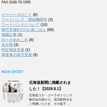
FAX 0166-76-1995
ピーシーズのこと
(6)
フードバンク 関係機関等
(3)
フードバンクについて
(10)
就労支援Bでのお昼ごはん
(89)
掲載記事
(1)
日々のあれこれ
(8)
未分類
(3)
特定相談支援
(1)
障害者の就労支援
(9)
NEW ENTRY
北海道新聞に掲載されま
した！【2026.8.1】
北海道コカ・コーラボトリング
株式会社様から、清涼飲料水を
ご寄贈いただき、その様子 ...